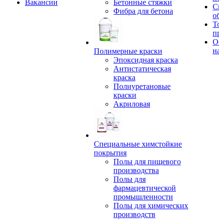
Вакансии
Бетонные стяжки
С
Фибра для бетона
о
Т
п
О
н
Полимерные краски
Эпоксидная краска
Антистатическая
краска
Полиуретановые
краски
Акриловая
Специальные химстойкие
покрытия
Полы для пищевого
производства
Полы для
фармацевтической
промышленности
Полы для химических
производств