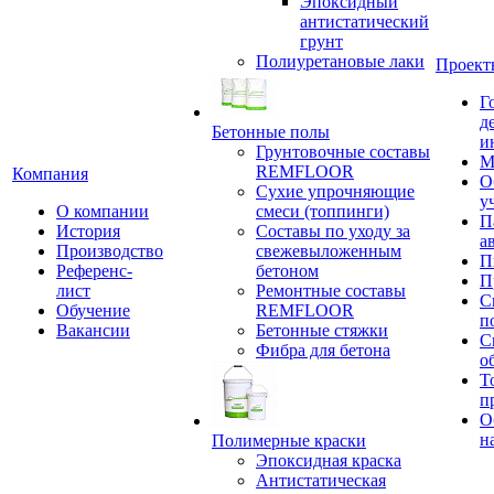
Эпоксидный
антистатический
грунт
Полиуретановые лаки
Проект
Г
д
Бетонные полы
и
Грунтовочные составы
М
REMFLOOR
Компания
О
Сухие упрочняющие
у
О компании
смеси (топпинги)
П
История
Составы по уходу за
а
Производство
свежевыложенным
П
Референс-
бетоном
П
лист
Ремонтные составы
С
Обучение
REMFLOOR
п
Вакансии
Бетонные стяжки
С
Фибра для бетона
о
Т
п
О
н
Полимерные краски
Эпоксидная краска
Антистатическая