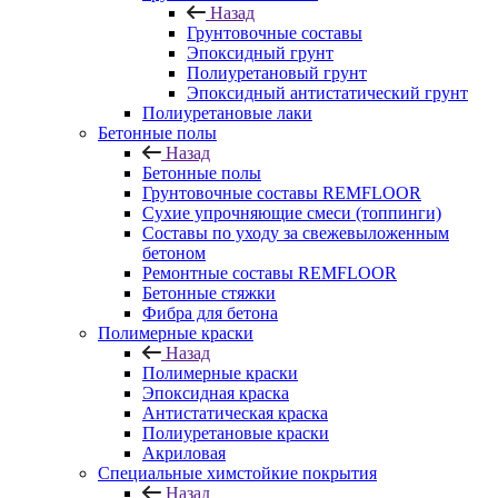
Назад
Грунтовочные составы
Эпоксидный грунт
Полиуретановый грунт
Эпоксидный антистатический грунт
Полиуретановые лаки
Бетонные полы
Назад
Бетонные полы
Грунтовочные составы REMFLOOR
Сухие упрочняющие смеси (топпинги)
Составы по уходу за свежевыложенным
бетоном
Ремонтные составы REMFLOOR
Бетонные стяжки
Фибра для бетона
Полимерные краски
Назад
Полимерные краски
Эпоксидная краска
Антистатическая краска
Полиуретановые краски
Акриловая
Специальные химстойкие покрытия
Назад