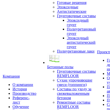
Готовые решения
Эпоксидные
Антистатические
Грунтовочные составы
Эпоксидный
грунт
Полиуретановый
грунт
Эпоксидный
антистатический
грунт
Полиуретановые лаки
Проект
Г
д
Бетонные полы
и
Грунтовочные составы
М
REMFLOOR
Компания
О
Сухие упрочняющие
у
О компании
смеси (топпинги)
П
История
Составы по уходу за
а
Производство
свежевыложенным
П
Референс-
бетоном
П
лист
Ремонтные составы
С
Обучение
REMFLOOR
п