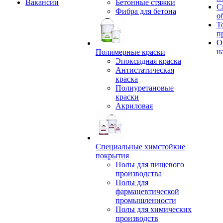
Вакансии
Бетонные стяжки
С
Фибра для бетона
о
Т
п
О
н
Полимерные краски
Эпоксидная краска
Антистатическая
краска
Полиуретановые
краски
Акриловая
Специальные химстойкие
покрытия
Полы для пищевого
производства
Полы для
фармацевтической
промышленности
Полы для химических
производств