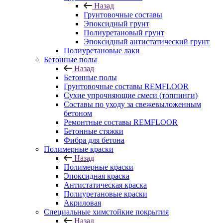
Назад
Грунтовочные составы
Эпоксидный грунт
Полиуретановый грунт
Эпоксидный антистатический грунт
Полиуретановые лаки
Бетонные полы
Назад
Бетонные полы
Грунтовочные составы REMFLOOR
Сухие упрочняющие смеси (топпинги)
Составы по уходу за свежевыложенным
бетоном
Ремонтные составы REMFLOOR
Бетонные стяжки
Фибра для бетона
Полимерные краски
Назад
Полимерные краски
Эпоксидная краска
Антистатическая краска
Полиуретановые краски
Акриловая
Специальные химстойкие покрытия
Назад