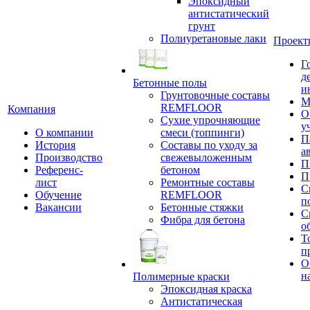
Эпоксидный
антистатический
грунт
Полиуретановые лаки
Проект
Г
д
Бетонные полы
и
Грунтовочные составы
М
REMFLOOR
Компания
О
Сухие упрочняющие
у
О компании
смеси (топпинги)
П
История
Составы по уходу за
а
Производство
свежевыложенным
П
Референс-
бетоном
П
лист
Ремонтные составы
С
Обучение
REMFLOOR
п
Вакансии
Бетонные стяжки
С
Фибра для бетона
о
Т
п
О
н
Полимерные краски
Эпоксидная краска
Антистатическая