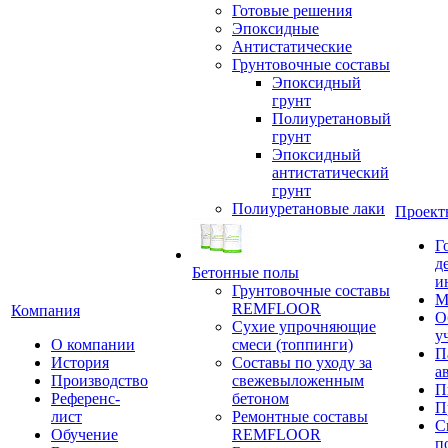
Готовые решения
Эпоксидные
Антистатические
Грунтовочные составы
Эпоксидный
грунт
Полиуретановый
грунт
Эпоксидный
антистатический
грунт
Полиуретановые лаки
Проект
Г
д
Бетонные полы
и
Грунтовочные составы
М
REMFLOOR
Компания
О
Сухие упрочняющие
у
О компании
смеси (топпинги)
П
История
Составы по уходу за
а
Производство
свежевыложенным
П
Референс-
бетоном
П
лист
Ремонтные составы
С
Обучение
REMFLOOR
п