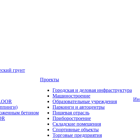
еский грунт
Проекты
Городская и деловая инфраструктура
Машиностроение
Ин
FLOOR
Образовательные учреждения
оппинги)
Паркинги и автоцентры
ложенным бетоном
Пищевая отрасль
OR
Приборостроение
Складские помещения
Спортивные объекты
Торговые предприятия