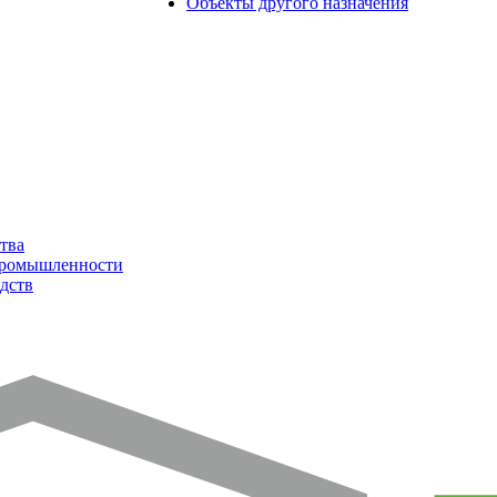
Объекты другого назначения
тва
промышленности
дств