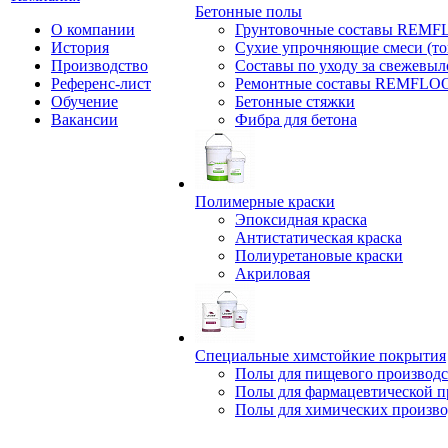
Бетонные полы
О компании
Грунтовочные составы REM
История
Сухие упрочняющие смеси (т
Производство
Составы по уходу за свежевы
Референс-лист
Ремонтные составы REMFLO
Обучение
Бетонные стяжки
Вакансии
Фибра для бетона
Полимерные краски
Эпоксидная краска
Антистатическая краска
Полиуретановые краски
Акриловая
Специальные химстойкие покрытия
Полы для пищевого производс
Полы для фармацевтической 
Полы для химических произво