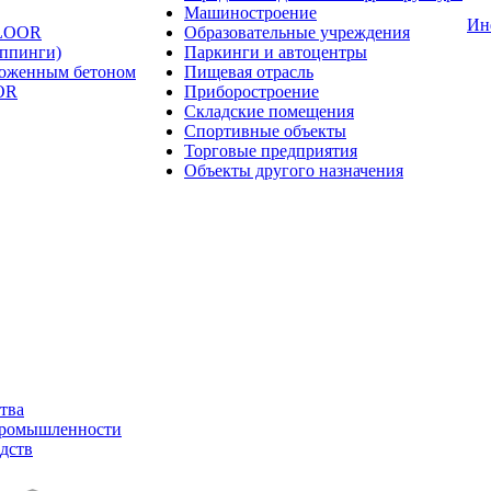
Машиностроение
Ин
FLOOR
Образовательные учреждения
оппинги)
Паркинги и автоцентры
ложенным бетоном
Пищевая отрасль
OR
Приборостроение
Складские помещения
Спортивные объекты
Торговые предприятия
Объекты другого назначения
тва
промышленности
дств