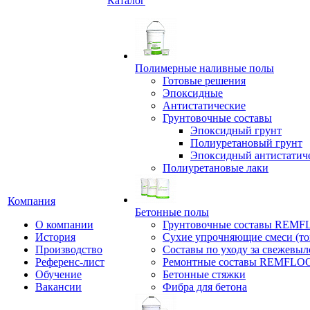
Каталог
Полимерные наливные полы
Готовые решения
Эпоксидные
Антистатические
Грунтовочные составы
Эпоксидный грунт
Полиуретановый грунт
Эпоксидный антистатич
Полиуретановые лаки
Компания
Бетонные полы
О компании
Грунтовочные составы REM
История
Сухие упрочняющие смеси (т
Производство
Составы по уходу за свежевы
Референс-лист
Ремонтные составы REMFLO
Обучение
Бетонные стяжки
Вакансии
Фибра для бетона