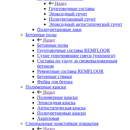
Назад
Грунтовочные составы
Эпоксидный грунт
Полиуретановый грунт
Эпоксидный антистатический грунт
Полиуретановые лаки
Бетонные полы
Назад
Бетонные полы
Грунтовочные составы REMFLOOR
Сухие упрочняющие смеси (топпинги)
Составы по уходу за свежевыложенным
бетоном
Ремонтные составы REMFLOOR
Бетонные стяжки
Фибра для бетона
Полимерные краски
Назад
Полимерные краски
Эпоксидная краска
Антистатическая краска
Полиуретановые краски
Акриловая
Специальные химстойкие покрытия
Назад