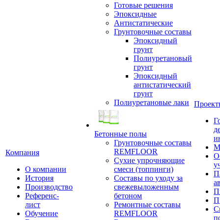
Готовые решения
Эпоксидные
Антистатические
Грунтовочные составы
Эпоксидный
грунт
Полиуретановый
грунт
Эпоксидный
антистатический
грунт
Полиуретановые лаки
Проект
Г
д
Бетонные полы
и
Грунтовочные составы
М
REMFLOOR
Компания
О
Сухие упрочняющие
у
О компании
смеси (топпинги)
П
История
Составы по уходу за
а
Производство
свежевыложенным
П
Референс-
бетоном
П
лист
Ремонтные составы
С
Обучение
REMFLOOR
п