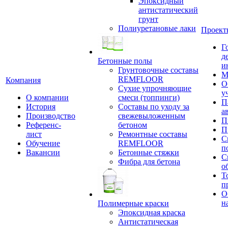
Эпоксидный
антистатический
грунт
Полиуретановые лаки
Проект
Г
д
Бетонные полы
и
Грунтовочные составы
М
REMFLOOR
Компания
О
Сухие упрочняющие
у
О компании
смеси (топпинги)
П
История
Составы по уходу за
а
Производство
свежевыложенным
П
Референс-
бетоном
П
лист
Ремонтные составы
С
Обучение
REMFLOOR
п
Вакансии
Бетонные стяжки
С
Фибра для бетона
о
Т
п
О
н
Полимерные краски
Эпоксидная краска
Антистатическая