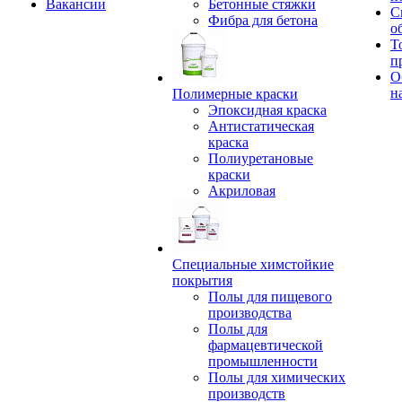
Вакансии
Бетонные стяжки
С
Фибра для бетона
о
Т
п
О
н
Полимерные краски
Эпоксидная краска
Антистатическая
краска
Полиуретановые
краски
Акриловая
Специальные химстойкие
покрытия
Полы для пищевого
производства
Полы для
фармацевтической
промышленности
Полы для химических
производств