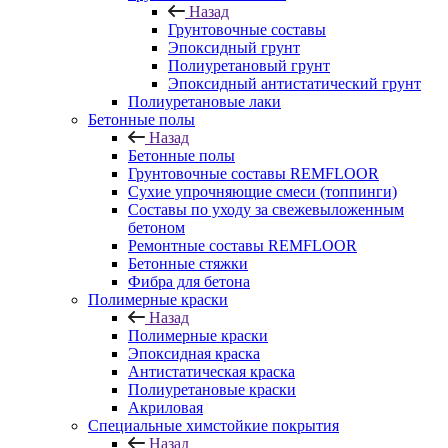
Назад
Грунтовочные составы
Эпоксидный грунт
Полиуретановый грунт
Эпоксидный антистатический грунт
Полиуретановые лаки
Бетонные полы
Назад
Бетонные полы
Грунтовочные составы REMFLOOR
Сухие упрочняющие смеси (топпинги)
Составы по уходу за свежевыложенным
бетоном
Ремонтные составы REMFLOOR
Бетонные стяжки
Фибра для бетона
Полимерные краски
Назад
Полимерные краски
Эпоксидная краска
Антистатическая краска
Полиуретановые краски
Акриловая
Специальные химстойкие покрытия
Назад