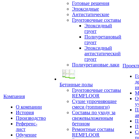
Готовые решения
Эпоксидные
Антистатические
Грунтовочные составы
Эпоксидный
грунт
Полиуретановый
грунт
Эпоксидный
антистатический
грунт
Полиуретановые лаки
Проект
Г
д
Бетонные полы
и
Грунтовочные составы
М
REMFLOOR
Компания
О
Сухие упрочняющие
у
О компании
смеси (топпинги)
П
История
Составы по уходу за
а
Производство
свежевыложенным
П
Референс-
бетоном
П
лист
Ремонтные составы
С
Обучение
REMFLOOR
п