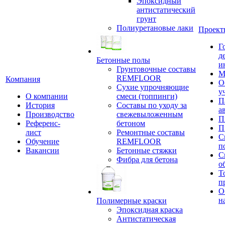
Эпоксидный
антистатический
грунт
Полиуретановые лаки
Проект
Г
д
Бетонные полы
и
Грунтовочные составы
М
REMFLOOR
Компания
О
Сухие упрочняющие
у
О компании
смеси (топпинги)
П
История
Составы по уходу за
а
Производство
свежевыложенным
П
Референс-
бетоном
П
лист
Ремонтные составы
С
Обучение
REMFLOOR
п
Вакансии
Бетонные стяжки
С
Фибра для бетона
о
Т
п
О
н
Полимерные краски
Эпоксидная краска
Антистатическая