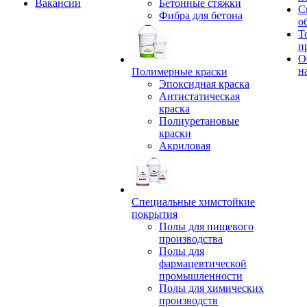
Вакансии
Бетонные стяжки
С
Фибра для бетона
о
Т
п
О
н
Полимерные краски
Эпоксидная краска
Антистатическая
краска
Полиуретановые
краски
Акриловая
Специальные химстойкие
покрытия
Полы для пищевого
производства
Полы для
фармацевтической
промышленности
Полы для химических
производств