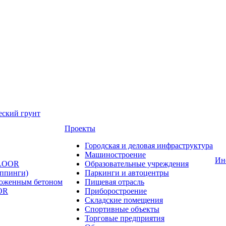
еский грунт
Проекты
Городская и деловая инфраструктура
Машиностроение
Ин
FLOOR
Образовательные учреждения
оппинги)
Паркинги и автоцентры
ложенным бетоном
Пищевая отрасль
OR
Приборостроение
Складские помещения
Спортивные объекты
Торговые предприятия