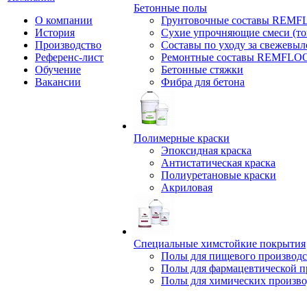
Бетонные полы
О компании
Грунтовочные составы REM
История
Сухие упрочняющие смеси (т
Производство
Составы по уходу за свежевы
Референс-лист
Ремонтные составы REMFLO
Обучение
Бетонные стяжки
Вакансии
Фибра для бетона
Полимерные краски
Эпоксидная краска
Антистатическая краска
Полиуретановые краски
Акриловая
Специальные химстойкие покрытия
Полы для пищевого производс
Полы для фармацевтической 
Полы для химических произво