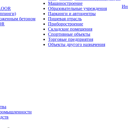
Машиностроение
Ин
FLOOR
Образовательные учреждения
оппинги)
Паркинги и автоцентры
ложенным бетоном
Пищевая отрасль
OR
Приборостроение
Складские помещения
Спортивные объекты
Торговые предприятия
Объекты другого назначения
тва
промышленности
дств