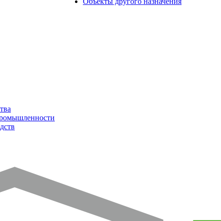
Объекты другого назначения
тва
промышленности
дств