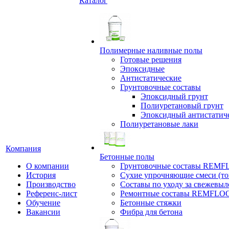
Каталог
Полимерные наливные полы
Готовые решения
Эпоксидные
Антистатические
Грунтовочные составы
Эпоксидный грунт
Полиуретановый грунт
Эпоксидный антистатич
Полиуретановые лаки
Компания
Бетонные полы
О компании
Грунтовочные составы REM
История
Сухие упрочняющие смеси (т
Производство
Составы по уходу за свежевы
Референс-лист
Ремонтные составы REMFLO
Обучение
Бетонные стяжки
Вакансии
Фибра для бетона