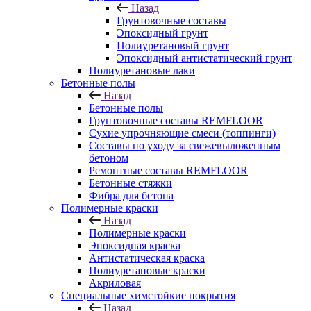
Назад
Грунтовочные составы
Эпоксидный грунт
Полиуретановый грунт
Эпоксидный антистатический грунт
Полиуретановые лаки
Бетонные полы
Назад
Бетонные полы
Грунтовочные составы REMFLOOR
Сухие упрочняющие смеси (топпинги)
Составы по уходу за свежевыложенным
бетоном
Ремонтные составы REMFLOOR
Бетонные стяжки
Фибра для бетона
Полимерные краски
Назад
Полимерные краски
Эпоксидная краска
Антистатическая краска
Полиуретановые краски
Акриловая
Специальные химстойкие покрытия
Назад