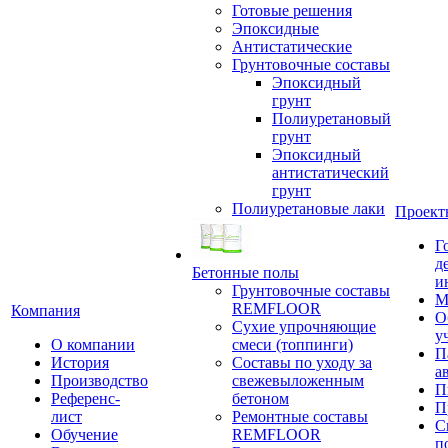
Готовые решения
Эпоксидные
Антистатические
Грунтовочные составы
Эпоксидный
грунт
Полиуретановый
грунт
Эпоксидный
антистатический
грунт
Полиуретановые лаки
Проект
Г
д
Бетонные полы
и
Грунтовочные составы
М
REMFLOOR
Компания
О
Сухие упрочняющие
у
О компании
смеси (топпинги)
П
История
Составы по уходу за
а
Производство
свежевыложенным
П
Референс-
бетоном
П
лист
Ремонтные составы
С
Обучение
REMFLOOR
п