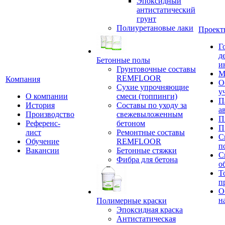
Эпоксидный
антистатический
грунт
Полиуретановые лаки
Проект
Г
д
Бетонные полы
и
Грунтовочные составы
М
REMFLOOR
Компания
О
Сухие упрочняющие
у
О компании
смеси (топпинги)
П
История
Составы по уходу за
а
Производство
свежевыложенным
П
Референс-
бетоном
П
лист
Ремонтные составы
С
Обучение
REMFLOOR
п
Вакансии
Бетонные стяжки
С
Фибра для бетона
о
Т
п
О
н
Полимерные краски
Эпоксидная краска
Антистатическая