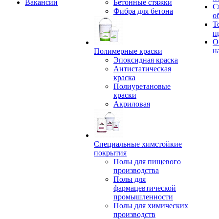
Вакансии
Бетонные стяжки
С
Фибра для бетона
о
Т
п
О
н
Полимерные краски
Эпоксидная краска
Антистатическая
краска
Полиуретановые
краски
Акриловая
Специальные химстойкие
покрытия
Полы для пищевого
производства
Полы для
фармацевтической
промышленности
Полы для химических
производств