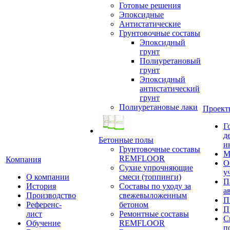
Готовые решения
Эпоксидные
Антистатические
Грунтовочные составы
Эпоксидный
грунт
Полиуретановый
грунт
Эпоксидный
антистатический
грунт
Полиуретановые лаки
Проект
Г
д
Бетонные полы
и
Грунтовочные составы
М
REMFLOOR
Компания
О
Сухие упрочняющие
у
О компании
смеси (топпинги)
П
История
Составы по уходу за
а
Производство
свежевыложенным
П
Референс-
бетоном
П
лист
Ремонтные составы
С
Обучение
REMFLOOR
п