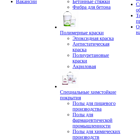
Вакансии
Бетонные стяжки
С
Фибра для бетона
о
Т
п
О
н
Полимерные краски
Эпоксидная краска
Антистатическая
краска
Полиуретановые
краски
Акриловая
Специальные химстойкие
покрытия
Полы для пищевого
производства
Полы для
фармацевтической
промышленности
Полы для химических
производств