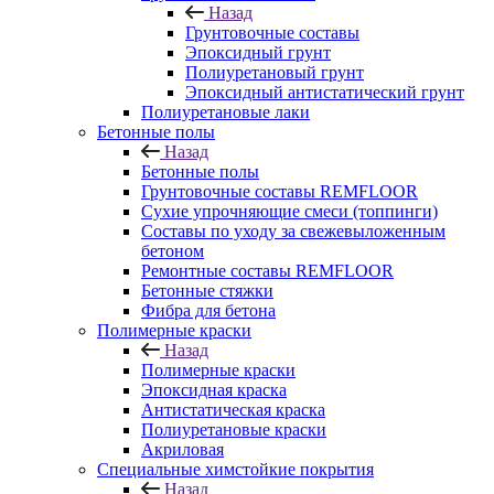
Назад
Грунтовочные составы
Эпоксидный грунт
Полиуретановый грунт
Эпоксидный антистатический грунт
Полиуретановые лаки
Бетонные полы
Назад
Бетонные полы
Грунтовочные составы REMFLOOR
Сухие упрочняющие смеси (топпинги)
Составы по уходу за свежевыложенным
бетоном
Ремонтные составы REMFLOOR
Бетонные стяжки
Фибра для бетона
Полимерные краски
Назад
Полимерные краски
Эпоксидная краска
Антистатическая краска
Полиуретановые краски
Акриловая
Специальные химстойкие покрытия
Назад