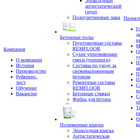
Эпоксидный
антистатический
грунт
Полиуретановые лаки
Проект
Г
д
Бетонные полы
и
Грунтовочные составы
М
REMFLOOR
Компания
О
Сухие упрочняющие
у
О компании
смеси (топпинги)
П
История
Составы по уходу за
а
Производство
свежевыложенным
П
Референс-
бетоном
П
лист
Ремонтные составы
С
Обучение
REMFLOOR
п
Вакансии
Бетонные стяжки
С
Фибра для бетона
о
Т
п
О
н
Полимерные краски
Эпоксидная краска
Антистатическая