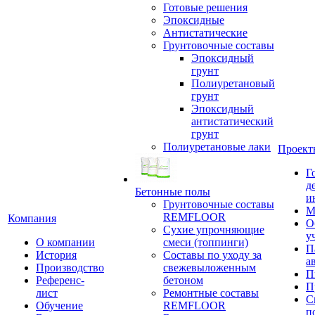
Готовые решения
Эпоксидные
Антистатические
Грунтовочные составы
Эпоксидный
грунт
Полиуретановый
грунт
Эпоксидный
антистатический
грунт
Полиуретановые лаки
Проект
Г
д
Бетонные полы
и
Грунтовочные составы
М
REMFLOOR
Компания
О
Сухие упрочняющие
у
О компании
смеси (топпинги)
П
История
Составы по уходу за
а
Производство
свежевыложенным
П
Референс-
бетоном
П
лист
Ремонтные составы
С
Обучение
REMFLOOR
п