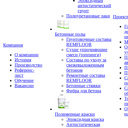
Эпоксидный
антистатический
грунт
Полиуретановые лаки
Проект
Г
д
Бетонные полы
и
Грунтовочные составы
М
REMFLOOR
Компания
О
Сухие упрочняющие
у
О компании
смеси (топпинги)
П
История
Составы по уходу за
а
Производство
свежевыложенным
П
Референс-
бетоном
П
лист
Ремонтные составы
С
Обучение
REMFLOOR
п
Вакансии
Бетонные стяжки
С
Фибра для бетона
о
Т
п
О
н
Полимерные краски
Эпоксидная краска
Антистатическая