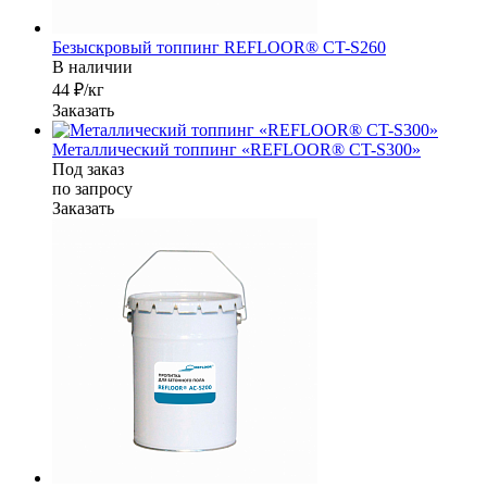
Безыскровый топпинг REFLOOR® CT-S260
В наличии
44 ₽/кг
Заказать
Металлический топпинг «REFLOOR® CT-S300»
Под заказ
по зап
р
осу
Заказать