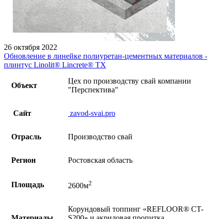
26 октября 2022
Обновление в линейке полиуретан-цементных материалов -
плинтус Linolit® Lincrete® ТХ
Цех по производству свай компании
Объект
"Перспектива"
Сайт
zavod-svai.pro
Отрасль
Производство свай
Регион
Ростовская область
2
Площадь
2600м
Корундовый топпинг «REFLOOR® CT-
Материалы
S200» и акриловая пропитка