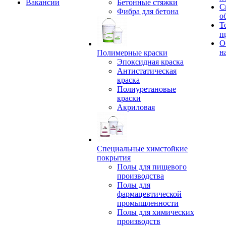
Вакансии
Бетонные стяжки
С
Фибра для бетона
о
Т
п
О
н
Полимерные краски
Эпоксидная краска
Антистатическая
краска
Полиуретановые
краски
Акриловая
Специальные химстойкие
покрытия
Полы для пищевого
производства
Полы для
фармацевтической
промышленности
Полы для химических
производств