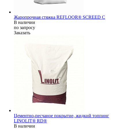
Жаропрочная стяжка REFLOOR® SCREED C
В наличии
по зап
р
осу
Заказать
Цементно-песчаное покрытие, жидкий топпинг
LINOLIT® RD®
В наличии