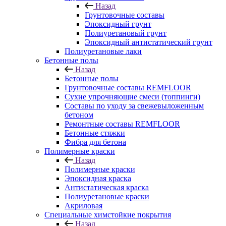
Назад
Грунтовочные составы
Эпоксидный грунт
Полиуретановый грунт
Эпоксидный антистатический грунт
Полиуретановые лаки
Бетонные полы
Назад
Бетонные полы
Грунтовочные составы REMFLOOR
Сухие упрочняющие смеси (топпинги)
Составы по уходу за свежевыложенным
бетоном
Ремонтные составы REMFLOOR
Бетонные стяжки
Фибра для бетона
Полимерные краски
Назад
Полимерные краски
Эпоксидная краска
Антистатическая краска
Полиуретановые краски
Акриловая
Специальные химстойкие покрытия
Назад