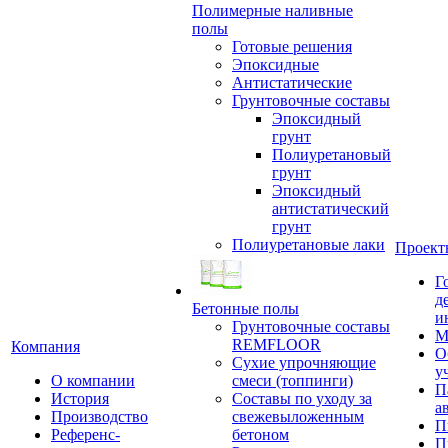
Полимерные наливные
полы
Готовые решения
Эпоксидные
Антистатические
Грунтовочные составы
Эпоксидный
грунт
Полиуретановый
грунт
Эпоксидный
антистатический
грунт
Полиуретановые лаки
Проект
Г
д
Бетонные полы
и
Грунтовочные составы
М
REMFLOOR
Компания
О
Сухие упрочняющие
у
О компании
смеси (топпинги)
П
История
Составы по уходу за
а
Производство
свежевыложенным
П
Референс-
бетоном
П