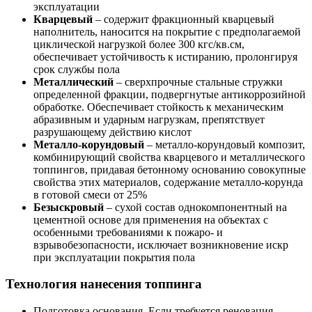
эксплуатации
Кварцевый
– содержит фракционный кварцевый
наполнитель, наносится на покрытие с предполагаемой
циклической нагрузкой более 300 кгс/кв.см,
обеспечивает устойчивость к истиранию, пролонгируя
срок службы пола
Металлический
– сверхпрочные стальные стружки
определенной фракции, подвергнутые антикоррозийной
обработке. Обеспечивает стойкость к механическим
абразивным и ударным нагрузкам, препятствует
разрушающему действию кислот
Металло-корундовый
– металло-корундовый композит,
комбинирующий свойства кварцевого и металлического
топпингов, придавая бетонному основанию совокупные
свойства этих материалов, содержание металло-корунда
в готовой смеси от 25%
Безыскровый
– сухой состав однокомпонентный на
цементной основе для применения на объектах с
особенными требованиями к пожаро- и
взрывобезопасности, исключает возникновение искр
при эксплуатации покрытия пола
Технология нанесения топпинга
Подготовка основания. Если требуется реновация