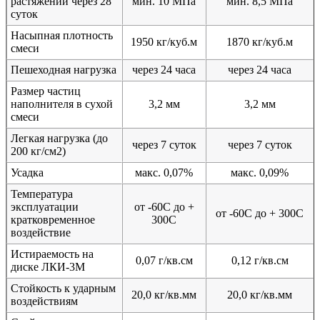
растяжении через 28
мин. 10 МПа
мин. 8,5 МПа
суток
Насыпная плотность
1950 кг/куб.м
1870 кг/куб.м
смеси
Пешеходная нагрузка
через 24 часа
через 24 часа
Размер частиц
наполнителя в сухой
3,2 мм
3,2 мм
смеси
Легкая нагрузка (до
через 7 суток
через 7 суток
200 кг/см2)
Усадка
макс. 0,07%
макс. 0,09%
Температура
эксплуатации
от -60С до +
от -60С до + 300С
кратковременное
300С
воздействие
Истираемость на
0,07 г/кв.см
0,12 г/кв.см
диске ЛКИ-3М
Стойкость к ударным
20,0 кг/кв.мм
20,0 кг/кв.мм
воздействиям