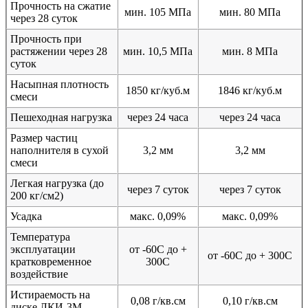
Прочность на сжатие
мин. 105 МПа
мин. 80 МПа
через 28 суток
Прочность при
растяжении через 28
мин. 10,5 МПа
мин. 8 МПа
суток
Насыпная плотность
1850 кг/куб.м
1846 кг/куб.м
смеси
Пешеходная нагрузка
через 24 часа
через 24 часа
Размер частиц
наполнителя в сухой
3,2 мм
3,2 мм
смеси
Легкая нагрузка (до
через 7 суток
через 7 суток
200 кг/см2)
Усадка
макс. 0,09%
макс. 0,09%
Температура
эксплуатации
от -60С до +
от -60С до + 300С
кратковременное
300С
воздействие
Истираемость на
0,08 г/кв.см
0,10 г/кв.см
диске ЛКИ-3М