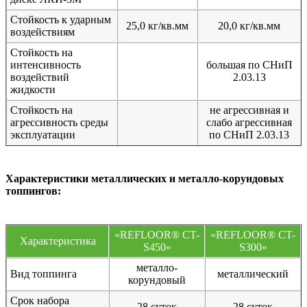
Стойкость к ударным
25,0 кг/кв.мм
20,0 кг/кв.мм
воздействиям
Стойкость на
интенсивность
большая по СНиП
воздействий
2.03.13
жидкости
Стойкость на
не агрессивная и
агрессивность среды
слабо агрессивная
эксплуатации
по СНиП 2.03.13
Характеристики металлических и металло-корундовых
топпингов:
«REFLOOR® CT-
«REFLOOR® CT-
Характеристика
S450»
S300»
металло-
Вид топпинга
металлический
корундовый
Срок набора
28 суток
28 суток