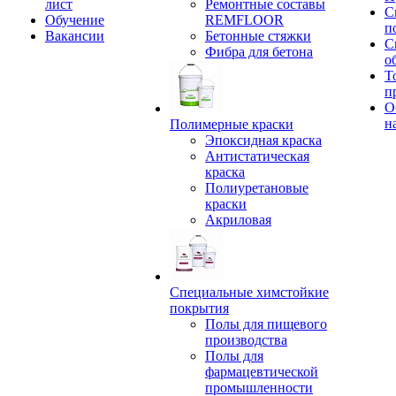
лист
Ремонтные составы
С
Обучение
REMFLOOR
п
Вакансии
Бетонные стяжки
С
Фибра для бетона
о
Т
п
О
н
Полимерные краски
Эпоксидная краска
Антистатическая
краска
Полиуретановые
краски
Акриловая
Специальные химстойкие
покрытия
Полы для пищевого
производства
Полы для
фармацевтической
промышленности