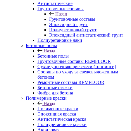
Антистатические
Грунтовочные составы
Назад
Грунтовочные составы
Эпоксидный грунт
Полиуретановый грунт
Эпоксидный антистатический грунт
Полиуретановые лаки
Бетонные полы
Назад
Бетонные полы
Грунтовочные составы REMFLOOR
Сухие упрочняющие смеси (топпинги)
Составы по уходу за свежевыложенным
бетоном
Ремонтные составы REMFLOOR
Бетонные стяжки
Фибра для бетона
Полимерные краски
Назад
Полимерные краски
Эпоксидная краска
Антистатическая краска
Полиуретановые краски
Акриловая