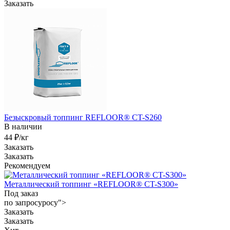
Заказать
Безыскровый топпинг REFLOOR® CT-S260
В наличии
44 ₽/кг
Заказать
Заказать
Рекомендуем
Металлический топпинг «REFLOOR® CT-S300»
Под заказ
по зап
р
осу
р
осу">
Заказать
Заказать