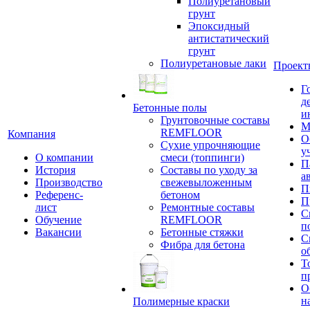
Полиуретановый
грунт
Эпоксидный
антистатический
грунт
Полиуретановые лаки
Проект
Г
д
Бетонные полы
и
Грунтовочные составы
М
REMFLOOR
Компания
О
Сухие упрочняющие
у
О компании
смеси (топпинги)
П
История
Составы по уходу за
а
Производство
свежевыложенным
П
Референс-
бетоном
П
лист
Ремонтные составы
С
Обучение
REMFLOOR
п
Вакансии
Бетонные стяжки
С
Фибра для бетона
о
Т
п
О
н
Полимерные краски