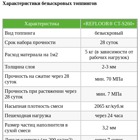
Характеристики безыскровых топпингов
Характеристика
«REFLOOR® CT-S260»
Вид топпинга
безыскровый
Срок набора прочности
28 суток
5 кг (в зависимости от
Расход материала на 1м2
рабочих нагрузок)
Толщина слоя
2-3 мм
Прочность на сжатие через 28
мин. 70 МПа
суток
Прочность при растяжении через
мин. 7 МПа
28 суток
Насыпная плотность смеси
2065 кг/куб.м
Пешеходная нагрузка
через 24 часа
Размер частиц наполнителя в
3,2 мм
сухой смеси
Легкая нагрузка (до 200 кг/см2)
через 7 суток