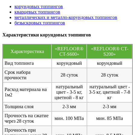
корундовых топпингов
кварцевых топпингов
металлических и металло-корундовых топпингов
безыскровых топпингов
Характеристики корундовых топпингов
«REFLOOR®
«REFLOOR® CT-
Характеристика
CT-S600»
S200»
Вид топпинга
корундовый
корундовый
Срок набора
28 суток
28 суток
прочности
натуральный
натуральный цвет -
Расход материала на
цвет - 3-5 кг,
3-5 кг, цветной - 7-8
1м2
цветной - 8 кг
кг
Толщина слоя
2-3 мм
2-3 мм
Прочность на сжатие
мин. 100 МПа
мин. 85 МПа
через 28 суток
Прочность при