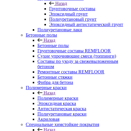
Назад
Грунтовочные составы
Эпоксидный грунт
Полиуретановый грунт
Эпоксидный антистатический грунт
Полиуретановые лаки
Бетонные полы
Назад
Бетонные полы
Грунтовочные составы REMFLOOR
Сухие упрочняющие смеси (топпинги)
Составы по уходу за свежевыложенным
бетоном
Ремонтные составы REMFLOOR
Бетонные стяжки
Фибра для бетона
Полимерные краски
Назад
Полимерные краски
Эпоксидная краска
Антистатическая краска
Полиуретановые краски
Акриловая
Специальные химстойкие покрытия
Назад