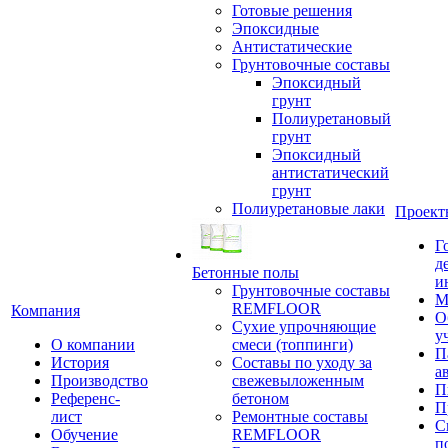
Готовые решения
Эпоксидные
Антистатические
Грунтовочные составы
Эпоксидный
грунт
Полиуретановый
грунт
Эпоксидный
антистатический
грунт
Полиуретановые лаки
Проект
Г
д
Бетонные полы
и
Грунтовочные составы
М
REMFLOOR
Компания
О
Сухие упрочняющие
у
О компании
смеси (топпинги)
П
История
Составы по уходу за
а
Производство
свежевыложенным
П
Референс-
бетоном
П
лист
Ремонтные составы
С
Обучение
REMFLOOR
п