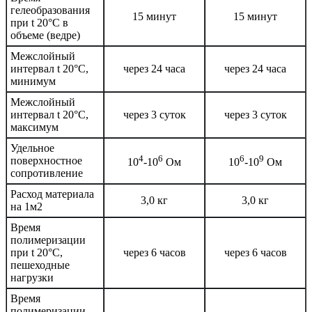
гелеобразования
15 минут
15 минут
при t 20°C в
объеме (ведре)
Межслойный
интервал t 20°С,
через 24 часа
через 24 часа
минимум
Межслойный
интервал t 20°С,
через 3 суток
через 3 суток
максимум
Удельное
4
6
6
9
поверхностное
10
-10
Ом
10
-10
Ом
сопротивление
Расход материала
3,0 кг
3,0 кг
на 1м2
Время
полимеризации
при t 20°C,
через 6 часов
через 6 часов
пешеходные
нагрузки
Время
полимеризации