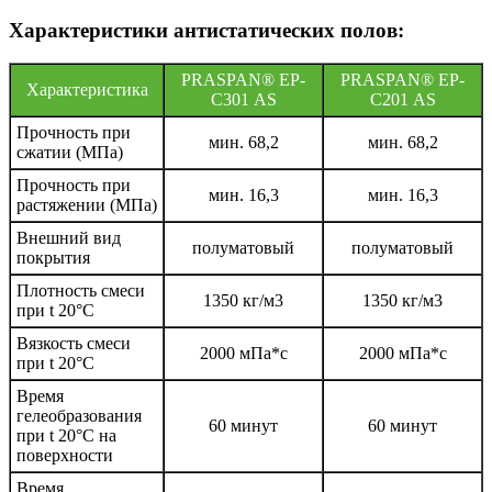
Характеристики антистатических полов:
PRASPAN® EP-
PRASPAN® EP-
Характеристика
С301 AS
С201 AS
Прочность при
мин. 68,2
мин. 68,2
сжатии (МПа)
Прочность при
мин. 16,3
мин. 16,3
растяжении (МПа)
Внешний вид
полуматовый
полуматовый
покрытия
Плотность смеси
1350 кг/м3
1350 кг/м3
при t 20°C
Вязкость смеси
2000 мПа*с
2000 мПа*с
при t 20°С
Время
гелеобразования
60 минут
60 минут
при t 20°C на
поверхности
Время