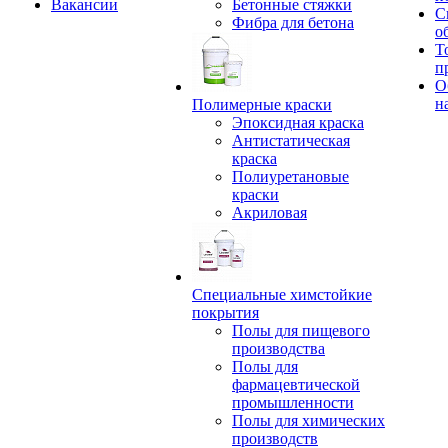
Вакансии
Бетонные стяжки
С
Фибра для бетона
о
Т
п
О
н
Полимерные краски
Эпоксидная краска
Антистатическая
краска
Полиуретановые
краски
Акриловая
Специальные химстойкие
покрытия
Полы для пищевого
производства
Полы для
фармацевтической
промышленности
Полы для химических
производств