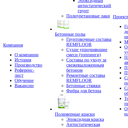
Эпоксидный
антистатический
грунт
Полиуретановые лаки
Проект
Г
д
Бетонные полы
и
Грунтовочные составы
М
REMFLOOR
Компания
О
Сухие упрочняющие
у
О компании
смеси (топпинги)
П
История
Составы по уходу за
а
Производство
свежевыложенным
П
Референс-
бетоном
П
лист
Ремонтные составы
С
Обучение
REMFLOOR
п
Вакансии
Бетонные стяжки
С
Фибра для бетона
о
Т
п
О
н
Полимерные краски
Эпоксидная краска
Антистатическая