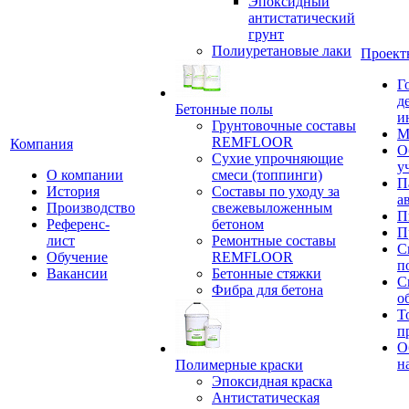
Эпоксидный
антистатический
грунт
Полиуретановые лаки
Проект
Г
д
Бетонные полы
и
Грунтовочные составы
М
REMFLOOR
Компания
О
Сухие упрочняющие
у
О компании
смеси (топпинги)
П
История
Составы по уходу за
а
Производство
свежевыложенным
П
Референс-
бетоном
П
лист
Ремонтные составы
С
Обучение
REMFLOOR
п
Вакансии
Бетонные стяжки
С
Фибра для бетона
о
Т
п
О
н
Полимерные краски
Эпоксидная краска
Антистатическая