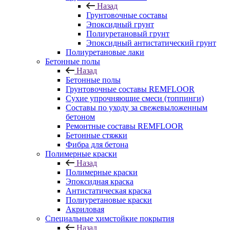
Назад
Грунтовочные составы
Эпоксидный грунт
Полиуретановый грунт
Эпоксидный антистатический грунт
Полиуретановые лаки
Бетонные полы
Назад
Бетонные полы
Грунтовочные составы REMFLOOR
Сухие упрочняющие смеси (топпинги)
Составы по уходу за свежевыложенным
бетоном
Ремонтные составы REMFLOOR
Бетонные стяжки
Фибра для бетона
Полимерные краски
Назад
Полимерные краски
Эпоксидная краска
Антистатическая краска
Полиуретановые краски
Акриловая
Специальные химстойкие покрытия
Назад