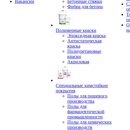
Вакансии
Бетонные стяжки
С
Фибра для бетона
о
Т
п
О
н
Полимерные краски
Эпоксидная краска
Антистатическая
краска
Полиуретановые
краски
Акриловая
Специальные химстойкие
покрытия
Полы для пищевого
производства
Полы для
фармацевтической
промышленности
Полы для химических
производств