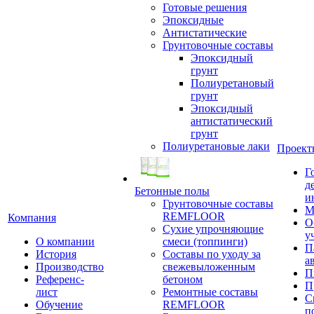
Готовые решения
Эпоксидные
Антистатические
Грунтовочные составы
Эпоксидный
грунт
Полиуретановый
грунт
Эпоксидный
антистатический
грунт
Полиуретановые лаки
Проект
Г
д
Бетонные полы
и
Грунтовочные составы
М
REMFLOOR
Компания
О
Сухие упрочняющие
у
О компании
смеси (топпинги)
П
История
Составы по уходу за
а
Производство
свежевыложенным
П
Референс-
бетоном
П
лист
Ремонтные составы
С
Обучение
REMFLOOR
п