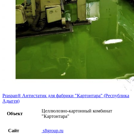
Praspan® Антистатик для фабрики "Картонтара" (Республика
Адыгея)
Целлюлозно-картонный комбинат
Объект
"Картонтара"
Сайт
sftgroup.ru