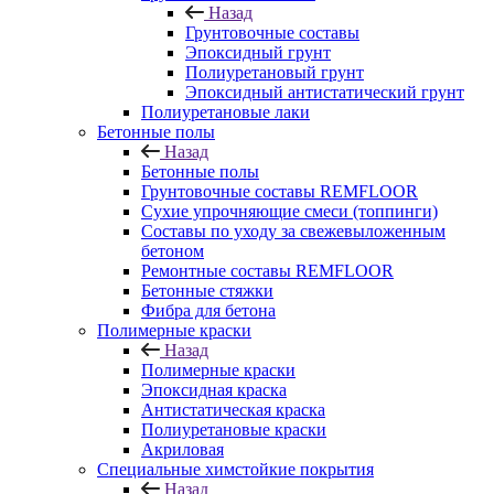
Назад
Грунтовочные составы
Эпоксидный грунт
Полиуретановый грунт
Эпоксидный антистатический грунт
Полиуретановые лаки
Бетонные полы
Назад
Бетонные полы
Грунтовочные составы REMFLOOR
Сухие упрочняющие смеси (топпинги)
Составы по уходу за свежевыложенным
бетоном
Ремонтные составы REMFLOOR
Бетонные стяжки
Фибра для бетона
Полимерные краски
Назад
Полимерные краски
Эпоксидная краска
Антистатическая краска
Полиуретановые краски
Акриловая
Специальные химстойкие покрытия
Назад