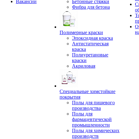
Вакансии
Бетонные стяжки
С
Фибра для бетона
о
Т
п
О
н
Полимерные краски
Эпоксидная краска
Антистатическая
краска
Полиуретановые
краски
Акриловая
Специальные химстойкие
покрытия
Полы для пищевого
производства
Полы для
фармацевтической
промышленности
Полы для химических
производств