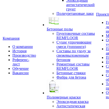
Эпоксидный
антистатический
грунт
Полиуретановые лаки
Проект
Г
д
Бетонные полы
и
Грунтовочные составы
М
REMFLOOR
Компания
О
Сухие упрочняющие
у
О компании
смеси (топпинги)
П
История
Составы по уходу за
а
Производство
свежевыложенным
П
Референс-
бетоном
П
лист
Ремонтные составы
С
Обучение
REMFLOOR
п
Вакансии
Бетонные стяжки
С
Фибра для бетона
о
Т
п
О
н
Полимерные краски
Эпоксидная краска
Антистатическая