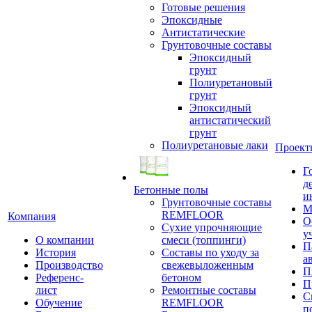
Готовые решения
Эпоксидные
Антистатические
Грунтовочные составы
Эпоксидный
грунт
Полиуретановый
грунт
Эпоксидный
антистатический
грунт
Полиуретановые лаки
Проект
Г
д
Бетонные полы
и
Грунтовочные составы
М
REMFLOOR
Компания
О
Сухие упрочняющие
у
О компании
смеси (топпинги)
П
История
Составы по уходу за
а
Производство
свежевыложенным
П
Референс-
бетоном
П
лист
Ремонтные составы
С
Обучение
REMFLOOR
п