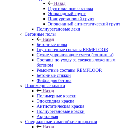
Назад
Грунтовочные составы
Эпоксидный грунт
Полиуретановый грунт
Эпоксидный антистатический грунт
Полиуретановые лаки
Бетонные полы
Назад
Бетонные полы
Грунтовочные составы REMFLOOR
Сухие упрочняющие смеси (топпинги)
Составы по уходу за свежевыложенным
бетоном
Ремонтные составы REMFLOOR
Бетонные стяжки
Фибра для бетона
Полимерные краски
Назад
Полимерные краски
Эпоксидная краска
Антистатическая краска
Полиуретановые краски
Акриловая
Специальные химстойкие покрытия
Назад