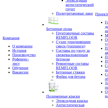
Эпоксидный
антистатический
грунт
Полиуретановые лаки
Проект
Г
д
Бетонные полы
и
Грунтовочные составы
М
REMFLOOR
Компания
О
Сухие упрочняющие
у
О компании
смеси (топпинги)
П
История
Составы по уходу за
а
Производство
свежевыложенным
П
Референс-
бетоном
П
лист
Ремонтные составы
С
Обучение
REMFLOOR
п
Вакансии
Бетонные стяжки
С
Фибра для бетона
о
Т
п
О
н
Полимерные краски
Эпоксидная краска
Антистатическая