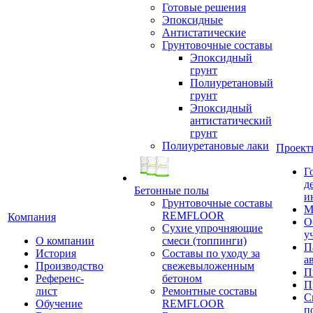
Готовые решения
Эпоксидные
Антистатические
Грунтовочные составы
Эпоксидный
грунт
Полиуретановый
грунт
Эпоксидный
антистатический
грунт
Полиуретановые лаки
Проект
Г
д
Бетонные полы
и
Грунтовочные составы
М
REMFLOOR
Компания
О
Сухие упрочняющие
у
О компании
смеси (топпинги)
П
История
Составы по уходу за
а
Производство
свежевыложенным
П
Референс-
бетоном
П
лист
Ремонтные составы
С
Обучение
REMFLOOR
п