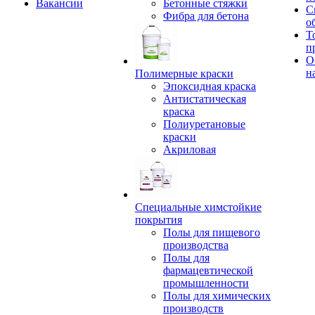
Вакансии
Бетонные стяжки
С
Фибра для бетона
о
Т
п
О
н
Полимерные краски
Эпоксидная краска
Антистатическая
краска
Полиуретановые
краски
Акриловая
Специальные химстойкие
покрытия
Полы для пищевого
производства
Полы для
фармацевтической
промышленности
Полы для химических
производств