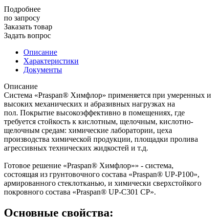
Подробнее
по зап
р
осу
Заказать товар
Задать вопрос
Описание
Характеристики
Документы
Описание
Система «Praspan® Химфлор» применяется при умеренных и
высоких механических и абразивных нагрузках на
пол. Покрытие высокоэффективно в помещениях, где
требуется стойкость к кислотным, щелочным, кислотно-
щелочным средам: химические лаборатории, цеха
производства химической продукции, площадки пролива
агрессивных технических жидкостей и т.д.
Готовое решение «Praspan® Химфлор»» - система,
состоящая из грунтовочного состава «Praspan® UP-P100»,
армированного стеклотканью, и химически сверхстойкого
покровного состава «Praspan® UP-C301 CP».
Основные свойства: