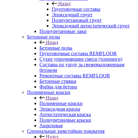
Назад
Грунтовочные составы
Эпоксидный грунт
Полиуретановый грунт
Эпоксидный антистатический грунт
Полиуретановые лаки
Бетонные полы
Назад
Бетонные полы
Грунтовочные составы REMFLOOR
Сухие упрочняющие смеси (топпинги)
Составы по уходу за свежевыложенным
бетоном
Ремонтные составы REMFLOOR
Бетонные стяжки
Фибра для бетона
Полимерные краски
Назад
Полимерные краски
Эпоксидная краска
Антистатическая краска
Полиуретановые краски
Акриловая
Специальные химстойкие покрытия
Назад