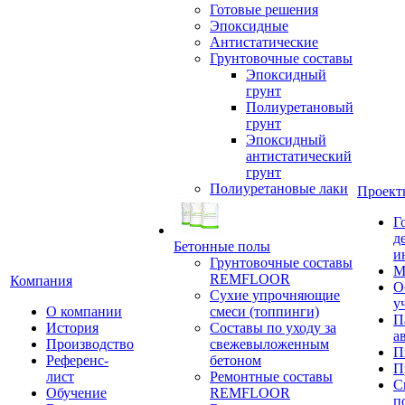
Готовые решения
Эпоксидные
Антистатические
Грунтовочные составы
Эпоксидный
грунт
Полиуретановый
грунт
Эпоксидный
антистатический
грунт
Полиуретановые лаки
Проект
Г
д
Бетонные полы
и
Грунтовочные составы
М
REMFLOOR
Компания
О
Сухие упрочняющие
у
О компании
смеси (топпинги)
П
История
Составы по уходу за
а
Производство
свежевыложенным
П
Референс-
бетоном
П
лист
Ремонтные составы
С
Обучение
REMFLOOR
п