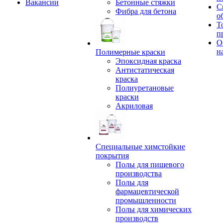
Вакансии
Бетонные стяжки
С
Фибра для бетона
о
Т
п
О
н
Полимерные краски
Эпоксидная краска
Антистатическая
краска
Полиуретановые
краски
Акриловая
Специальные химстойкие
покрытия
Полы для пищевого
производства
Полы для
фармацевтической
промышленности
Полы для химических
производств