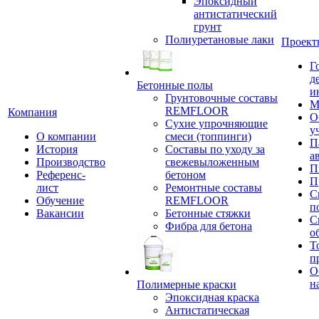
Эпоксидный
антистатический
грунт
Полиуретановые лаки
Проект
Г
д
Бетонные полы
и
Грунтовочные составы
М
REMFLOOR
Компания
О
Сухие упрочняющие
у
О компании
смеси (топпинги)
П
История
Составы по уходу за
а
Производство
свежевыложенным
П
Референс-
бетоном
П
лист
Ремонтные составы
С
Обучение
REMFLOOR
п
Вакансии
Бетонные стяжки
С
Фибра для бетона
о
Т
п
О
н
Полимерные краски
Эпоксидная краска
Антистатическая