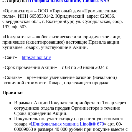
- Акция) на
Шлифовальную машину Linolit® 670
:
«Организатор» – ООО «Торговый дом «Промышленные
полы», ИНН 6658530142. Юридический адрес: 620036,
Свердловская обл., г. Екатеринбург, ул. Суходольская, соор.
197, оф. 503.
«Покупатель» – любое физическое или юридическое лицо,
принявшее (акцептировавшее) настоящие Правила акции,
купившее Товары, участвующие в Акции.
«Сайт» –
https://linolit.ru/
«Срок проведения Акции» – с 03 по 30 июня 2024 г.
«Скидка» – временное уменьшение базовой (начальной)
розничной стоимости Товара, подлежащего продаже.
Правила:
В рамках Акции Покупатели приобретают Товар через
сотрудников отдела продаж Организатора в течение
Срока проведения Акции.
Покупатель получает скидку на розничную стоимость
товара «
Шлифовальная машина Linolit® 670
» арт. 00-
00009063 в размере 40 000 рублей при покупке вместе с