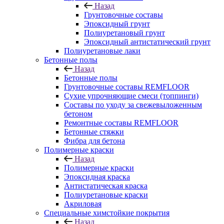
Назад
Грунтовочные составы
Эпоксидный грунт
Полиуретановый грунт
Эпоксидный антистатический грунт
Полиуретановые лаки
Бетонные полы
Назад
Бетонные полы
Грунтовочные составы REMFLOOR
Сухие упрочняющие смеси (топпинги)
Составы по уходу за свежевыложенным
бетоном
Ремонтные составы REMFLOOR
Бетонные стяжки
Фибра для бетона
Полимерные краски
Назад
Полимерные краски
Эпоксидная краска
Антистатическая краска
Полиуретановые краски
Акриловая
Специальные химстойкие покрытия
Назад