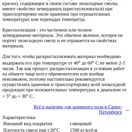
краски), содержащие в своем составе эпоксидные смолы,
имеют свойство затвердевать (кристаллизоваться) при
транспортировке иили хранении при отрицательных
температурах или перепадах температур.
Кристаллизация - это частичное или полное
затвердевание материала. Это обычное явление, которое не
портит эпоксидную смолу и не отражается на свойствах
материала.
Для того, чтобы раскристаллизовать материал необходимо
о
о
выдержать его при температуре от 40
до 60
С не менее 2-3
часов. Так как процесс раскристаллизации в условиях работ
на объекте чаще всего обременителен или вообще
невозможен, поэтому настоятельно рекомендуется
осуществлять хранение и транспортировку всей эпоксидной
продукции при положительных температурах в диапазоне от
о
о
+ 5
до + 30
С.
Всё в наличии для заливного пола в Санкт-
→
Петербурге
Характеристики
Внешний вид покрытия
глянцевый
Плотность смеси при t 20°C
1500 кг/куб.м