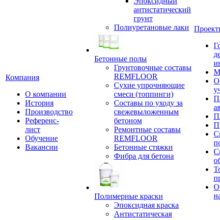
Эпоксидный
антистатический
грунт
Полиуретановые лаки
Проект
Г
д
Бетонные полы
и
Грунтовочные составы
М
REMFLOOR
Компания
О
Сухие упрочняющие
у
О компании
смеси (топпинги)
П
История
Составы по уходу за
а
Производство
свежевыложенным
П
Референс-
бетоном
П
лист
Ремонтные составы
С
Обучение
REMFLOOR
п
Вакансии
Бетонные стяжки
С
Фибра для бетона
о
Т
п
О
н
Полимерные краски
Эпоксидная краска
Антистатическая