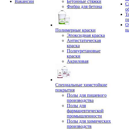
Вакансии
Бетонные стяжки
С
Фибра для бетона
о
Т
п
О
н
Полимерные краски
Эпоксидная краска
Антистатическая
краска
Полиуретановые
краски
Акриловая
Специальные химстойкие
покрытия
Полы для пищевого
производства
Полы для
фармацевтической
промышленности
Полы для химических
производств