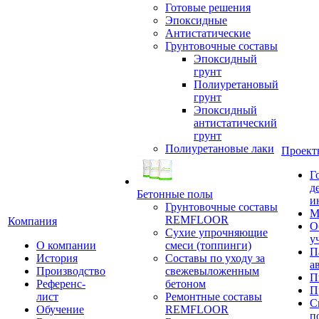
Готовые решения
Эпоксидные
Антистатические
Грунтовочные составы
Эпоксидный
грунт
Полиуретановый
грунт
Эпоксидный
антистатический
грунт
Полиуретановые лаки
Проект
Г
д
Бетонные полы
и
Грунтовочные составы
М
REMFLOOR
Компания
О
Сухие упрочняющие
у
О компании
смеси (топпинги)
П
История
Составы по уходу за
а
Производство
свежевыложенным
П
Референс-
бетоном
П
лист
Ремонтные составы
С
Обучение
REMFLOOR
п