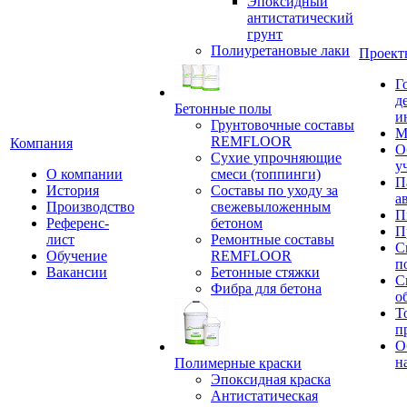
Эпоксидный
антистатический
грунт
Полиуретановые лаки
Проект
Г
д
Бетонные полы
и
Грунтовочные составы
М
REMFLOOR
Компания
О
Сухие упрочняющие
у
О компании
смеси (топпинги)
П
История
Составы по уходу за
а
Производство
свежевыложенным
П
Референс-
бетоном
П
лист
Ремонтные составы
С
Обучение
REMFLOOR
п
Вакансии
Бетонные стяжки
С
Фибра для бетона
о
Т
п
О
н
Полимерные краски
Эпоксидная краска
Антистатическая