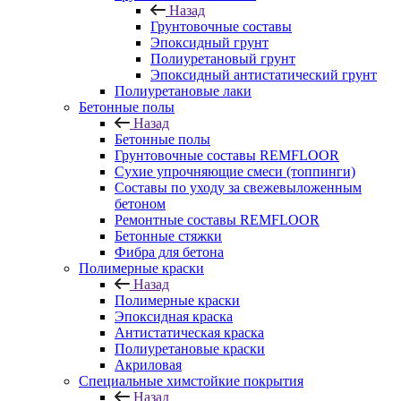
Назад
Грунтовочные составы
Эпоксидный грунт
Полиуретановый грунт
Эпоксидный антистатический грунт
Полиуретановые лаки
Бетонные полы
Назад
Бетонные полы
Грунтовочные составы REMFLOOR
Сухие упрочняющие смеси (топпинги)
Составы по уходу за свежевыложенным
бетоном
Ремонтные составы REMFLOOR
Бетонные стяжки
Фибра для бетона
Полимерные краски
Назад
Полимерные краски
Эпоксидная краска
Антистатическая краска
Полиуретановые краски
Акриловая
Специальные химстойкие покрытия
Назад