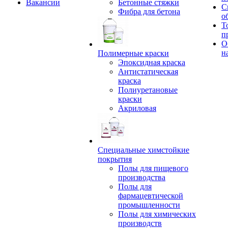
Вакансии
Бетонные стяжки
С
Фибра для бетона
о
Т
п
О
н
Полимерные краски
Эпоксидная краска
Антистатическая
краска
Полиуретановые
краски
Акриловая
Специальные химстойкие
покрытия
Полы для пищевого
производства
Полы для
фармацевтической
промышленности
Полы для химических
производств