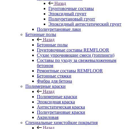
Назад
Грунтовочные составы
Эпоксидный грунт
Полиуретановый грунт
Эпоксидный антистатический грунт
Полиуретановые лаки
Бетонные полы
Назад
Бетонные полы
Грунтовочные составы REMFLOOR
Сухие упрочняющие смеси (топпинги)
Составы по уходу за свежевыложенным
бетоном
Ремонтные составы REMFLOOR
Бетонные стяжки
Фибра для бетона
Полимерные краски
Назад
Полимерные краски
Эпоксидная краска
Антистатическая краска
Полиуретановые краски
Акриловая
Специальные химстойкие покрытия
Назад