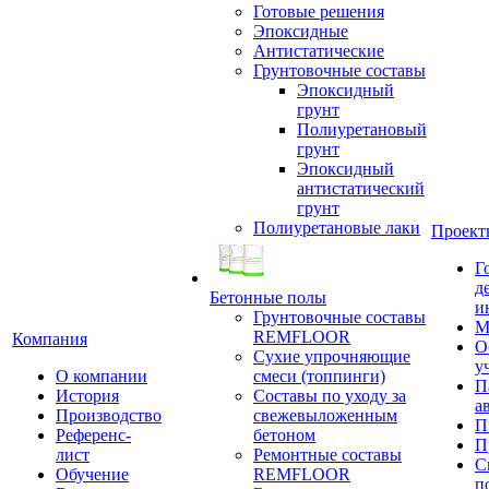
Готовые решения
Эпоксидные
Антистатические
Грунтовочные составы
Эпоксидный
грунт
Полиуретановый
грунт
Эпоксидный
антистатический
грунт
Полиуретановые лаки
Проект
Г
д
Бетонные полы
и
Грунтовочные составы
М
REMFLOOR
Компания
О
Сухие упрочняющие
у
О компании
смеси (топпинги)
П
История
Составы по уходу за
а
Производство
свежевыложенным
П
Референс-
бетоном
П
лист
Ремонтные составы
С
Обучение
REMFLOOR
п