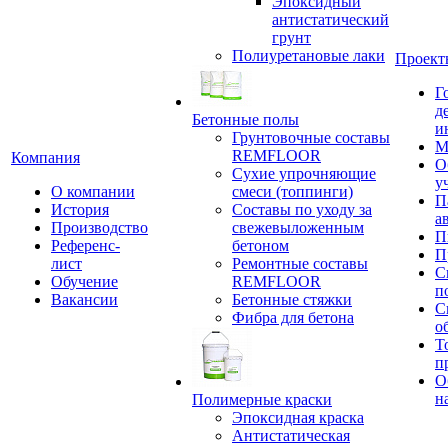
Эпоксидный
антистатический
грунт
Полиуретановые лаки
Проект
Г
д
Бетонные полы
и
Грунтовочные составы
М
REMFLOOR
Компания
О
Сухие упрочняющие
у
О компании
смеси (топпинги)
П
История
Составы по уходу за
а
Производство
свежевыложенным
П
Референс-
бетоном
П
лист
Ремонтные составы
С
Обучение
REMFLOOR
п
Вакансии
Бетонные стяжки
С
Фибра для бетона
о
Т
п
О
н
Полимерные краски
Эпоксидная краска
Антистатическая