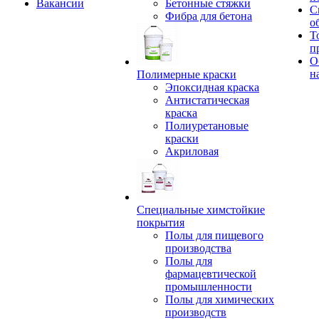
Вакансии
Бетонные стяжки
С
Фибра для бетона
о
Т
п
О
н
Полимерные краски
Эпоксидная краска
Антистатическая
краска
Полиуретановые
краски
Акриловая
Специальные химстойкие
покрытия
Полы для пищевого
производства
Полы для
фармацевтической
промышленности
Полы для химических
производств