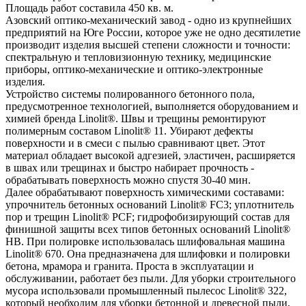
Площадь работ составила 450 кв. м.
Азовский оптико-механический завод - одно из крупнейших
предприятий на Юге России, которое уже не одно десятилетие
производит изделия высшей степени сложности и точности:
спектральную и тепловизионную технику, медицинские
приборы, оптико-механические и оптико-электронные
изделия.
Устройство системы полированного бетонного пола,
предусмотренное технологией, выполняется оборудованием и
химией бренда Linolit®. Швы и трещины ремонтируют
полимерным составом Linolit® 11. Убирают дефекты
поверхности и в смеси с пылью сравнивают цвет. Этот
материал обладает высокой адгезией, эластичен, расширяется
в швах или трещинах и быстро набирает прочность -
обрабатывать поверхность можно спустя 30-40 мин.
Далее обрабатывают поверхность химическими составами:
упрочнитель бетонных оснований Linolit® FC3; уплотнитель
пор и трещин Linolit® PCF; гидрофобизирующий состав для
финишной защиты всех типов бетонных оснований Linolit®
HB. При полировке использовалась шлифовальная машина
Linolit® 670. Она предназначена для шлифовки и полировки
бетона, мрамора и гранита. Проста в эксплуатации и
обслуживании, работает без пыли. Для уборки строительного
мусора использовали промышленный пылесос Linolit® 322,
который необходим для уборки бетонной и древесной пыли,