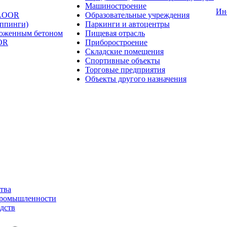
Машиностроение
Ин
FLOOR
Образовательные учреждения
оппинги)
Паркинги и автоцентры
ложенным бетоном
Пищевая отрасль
OR
Приборостроение
Складские помещения
Спортивные объекты
Торговые предприятия
Объекты другого назначения
тва
промышленности
дств