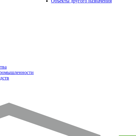
Объекты другого назначения
тва
промышленности
дств