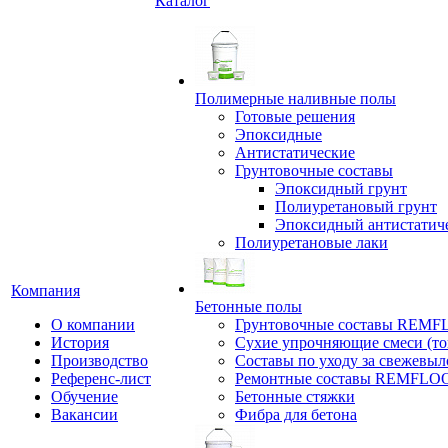
Каталог
Полимерные наливные полы
Готовые решения
Эпоксидные
Антистатические
Грунтовочные составы
Эпоксидный грунт
Полиуретановый грунт
Эпоксидный антистатич
Полиуретановые лаки
Компания
Бетонные полы
О компании
Грунтовочные составы REM
История
Сухие упрочняющие смеси (т
Производство
Составы по уходу за свежевы
Референс-лист
Ремонтные составы REMFLO
Обучение
Бетонные стяжки
Вакансии
Фибра для бетона