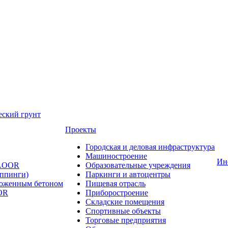
еский грунт
Проекты
Городская и деловая инфраструктура
Машиностроение
Ин
FLOOR
Образовательные учреждения
оппинги)
Паркинги и автоцентры
ложенным бетоном
Пищевая отрасль
OR
Приборостроение
Складские помещения
Спортивные объекты
Торговые предприятия