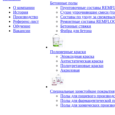
Бетонные полы
О компании
Грунтовочные составы REM
История
Сухие упрочняющие смеси (т
Производство
Составы по уходу за свежевы
Референс-лист
Ремонтные составы REMFLO
Обучение
Бетонные стяжки
Вакансии
Фибра для бетона
Полимерные краски
Эпоксидная краска
Антистатическая краска
Полиуретановые краски
Акриловая
Специальные химстойкие покрытия
Полы для пищевого производс
Полы для фармацевтической 
Полы для химических произво