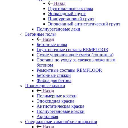
Назад
Грунтовочные составы
Эпоксидный грунт
Полиуретановый грунт
Эпоксидный антистатический грунт
Полиуретановые лаки
Бетонные полы
Назад
Бетонные полы
Грунтовочные составы REMFLOOR
Сухие упрочняющие смеси (топпинги)
Составы по уходу за свежевыложенным
бетоном
Ремонтные составы REMFLOOR
Бетонные стяжки
Фибра для бетона
Полимерные краски
Назад
Полимерные краски
Эпоксидная краска
Антистатическая краска
Полиуретановые краски
Акриловая
Специальные химстойкие покрытия
Назад