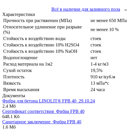
Всё в наличии для заливного пола
→
Характеристики
Прочность при растяжении (МПа)
не менее 650 МПа
Относительное удлинение при разрыве
не менее 10 %
(%)
Стойкость к воздействию воды
стоек
Стойкость к воздействию 10% H2SO4
стоек
Стойкость к воздействию 10% NaOH
стоек
Водопоглощение
нет
Расход материала на 1м2
1-4 кг/м3
Сухой остаток
19,5%
Плотность
910 кг/куб.м
Вязкость
13 мПа*с
Время высыхания
24 часа
Документы
Фибра для бетона LINOLIT® FPB 40_29.10.24
2.4 Мб
Сертификат соответствия_Фибра FPB 40
648.1 Кб
Санитарное заключение_Фибра FPB 40
1.6 Мб