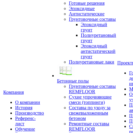
Готовые решения
Эпоксидные
Антистатические
Грунтовочные составы
Эпоксидный
грунт
Полиуретановый
грунт
Эпоксидный
антистатический
грунт
Полиуретановые лаки
Проект
Г
д
Бетонные полы
и
Грунтовочные составы
М
REMFLOOR
Компания
О
Сухие упрочняющие
у
О компании
смеси (топпинги)
П
История
Составы по уходу за
а
Производство
свежевыложенным
П
Референс-
бетоном
П
лист
Ремонтные составы
С
Обучение
REMFLOOR
п