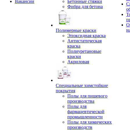
Вакансии
Бетонные стяжки
С
Фибра для бетона
о
Т
п
О
н
Полимерные краски
Эпоксидная краска
Антистатическая
краска
Полиуретановые
краски
Акриловая
Специальные химстойкие
покрытия
Полы для пищевого
производства
Полы для
фармацевтической
промышленности
Полы для химических
производств