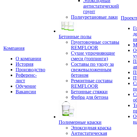
Эпоксидный
антистатический
грунт
Полиуретановые лаки
Проект
Г
д
Бетонные полы
и
Грунтовочные составы
М
REMFLOOR
Компания
О
Сухие упрочняющие
у
О компании
смеси (топпинги)
П
История
Составы по уходу за
а
Производство
свежевыложенным
П
Референс-
бетоном
П
лист
Ремонтные составы
С
Обучение
REMFLOOR
п
Вакансии
Бетонные стяжки
С
Фибра для бетона
о
Т
п
О
н
Полимерные краски
Эпоксидная краска
Антистатическая