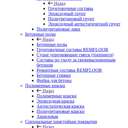
Назад
Грунтовочные составы
Эпоксидный грунт
Полиуретановый грунт
Эпоксидный антистатический грунт
Полиуретановые лаки
Бетонные полы
Назад
Бетонные полы
Грунтовочные составы REMFLOOR
Сухие упрочняющие смеси (топпинги)
Составы по уходу за свежевыложенным
бетоном
Ремонтные составы REMFLOOR
Бетонные стяжки
Фибра для бетона
Полимерные краски
Назад
Полимерные краски
Эпоксидная краска
Антистатическая краска
Полиуретановые краски
Акриловая
Специальные химстойкие покрытия
Назад