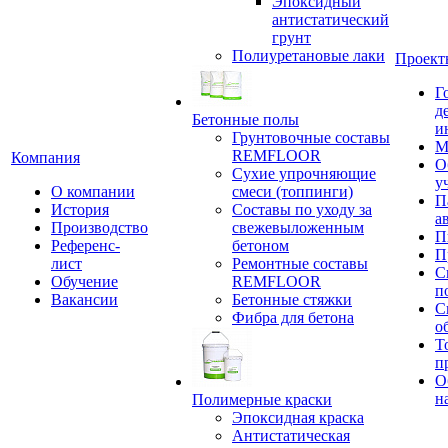
Эпоксидный
антистатический
грунт
Полиуретановые лаки
Проект
Г
д
Бетонные полы
и
Грунтовочные составы
М
REMFLOOR
Компания
О
Сухие упрочняющие
у
О компании
смеси (топпинги)
П
История
Составы по уходу за
а
Производство
свежевыложенным
П
Референс-
бетоном
П
лист
Ремонтные составы
С
Обучение
REMFLOOR
п
Вакансии
Бетонные стяжки
С
Фибра для бетона
о
Т
п
О
н
Полимерные краски
Эпоксидная краска
Антистатическая