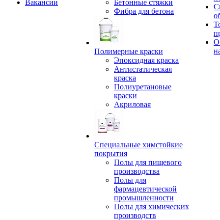
Вакансии
Бетонные стяжки
С
Фибра для бетона
о
Т
п
О
н
Полимерные краски
Эпоксидная краска
Антистатическая
краска
Полиуретановые
краски
Акриловая
Специальные химстойкие
покрытия
Полы для пищевого
производства
Полы для
фармацевтической
промышленности
Полы для химических
производств