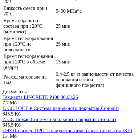
20°C
Вязкость смеси при t
5400 МПа*с
20°С
Время обработки
состава при t 20°C
25 мин
(комплект)
Время гелеобразования
при t 20°C на
25 мин
поверхности
Время гелеобразования
при t 20°C в объеме
15 мин
(ведре)
0,4-2,5 кг (в зависимости от качества
Расход материала на
основания и типа
1м2
финишного покрытия)
Документы
Тех.карта LINCRETE P100 30.03.26
7.7 Мб
1. СС ГОСТ Р Система напольного покрытия Линолит
645.5 Кб
2. СС Пожар Система напольного покрытия Линолит
645.5 Кб
СЭЗ Полимер_ПРО_Полиуретан-цементные_покрытия 2810
1.4 Мб