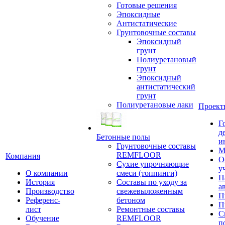
Готовые решения
Эпоксидные
Антистатические
Грунтовочные составы
Эпоксидный
грунт
Полиуретановый
грунт
Эпоксидный
антистатический
грунт
Полиуретановые лаки
Проект
Г
д
Бетонные полы
и
Грунтовочные составы
М
REMFLOOR
Компания
О
Сухие упрочняющие
у
О компании
смеси (топпинги)
П
История
Составы по уходу за
а
Производство
свежевыложенным
П
Референс-
бетоном
П
лист
Ремонтные составы
С
Обучение
REMFLOOR
п