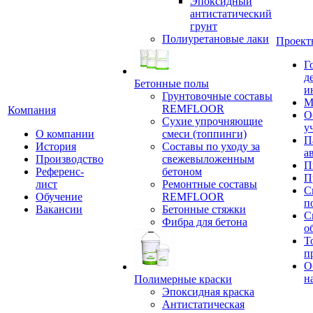
Эпоксидный
антистатический
грунт
Полиуретановые лаки
Проект
Г
д
Бетонные полы
и
Грунтовочные составы
М
REMFLOOR
Компания
О
Сухие упрочняющие
у
О компании
смеси (топпинги)
П
История
Составы по уходу за
а
Производство
свежевыложенным
П
Референс-
бетоном
П
лист
Ремонтные составы
С
Обучение
REMFLOOR
п
Вакансии
Бетонные стяжки
С
Фибра для бетона
о
Т
п
О
н
Полимерные краски
Эпоксидная краска
Антистатическая