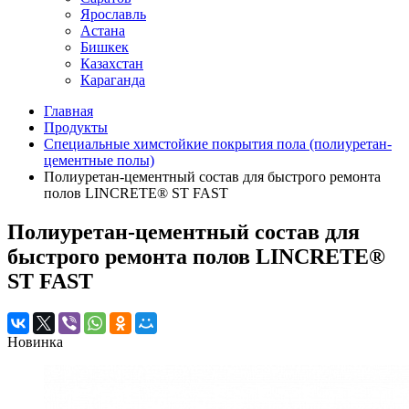
Ярославль
Астана
Бишкек
Казахстан
Караганда
Главная
Продукты
Специальные химстойкие покрытия пола (полиуретан-
цементные полы)
Полиуретан-цементный состав для быстрого ремонта
полов LINCRETE® ST FAST
Полиуретан-цементный состав для
быстрого ремонта полов LINCRETE®
ST FAST
Новинка