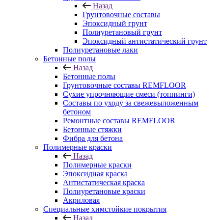
Назад
Грунтовочные составы
Эпоксидный грунт
Полиуретановый грунт
Эпоксидный антистатический грунт
Полиуретановые лаки
Бетонные полы
Назад
Бетонные полы
Грунтовочные составы REMFLOOR
Сухие упрочняющие смеси (топпинги)
Составы по уходу за свежевыложенным
бетоном
Ремонтные составы REMFLOOR
Бетонные стяжки
Фибра для бетона
Полимерные краски
Назад
Полимерные краски
Эпоксидная краска
Антистатическая краска
Полиуретановые краски
Акриловая
Специальные химстойкие покрытия
Назад