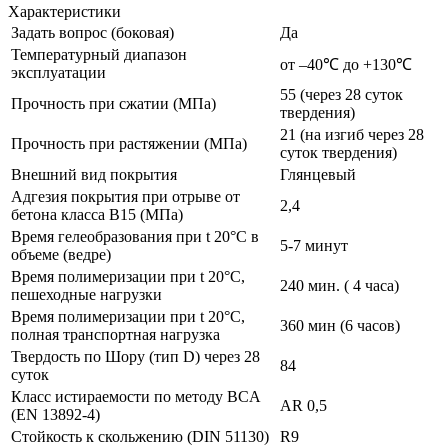
Характеристики
Задать вопрос (боковая)
Да
Температурный диапазон
от –40℃ до +130℃
эксплуатации
55 (через 28 суток
Прочность при сжатии (МПа)
твердения)
21 (на изгиб через 28
Прочность при растяжении (МПа)
суток твердения)
Внешний вид покрытия
Глянцевый
Адгезия покрытия при отрыве от
2,4
бетона класса В15 (МПа)
Время гелеобразования при t 20°C в
5-7 минут
объеме (ведре)
Время полимеризации при t 20°C,
240 мин. ( 4 часа)
пешеходные нагрузки
Время полимеризации при t 20°C,
360 мин (6 часов)
полная транспортная нагрузка
Твердость по Шору (тип D) через 28
84
суток
Класс истираемости по методу BCA
AR 0,5
(EN 13892-4)
Стойкость к скольжению (DIN 51130)
R9