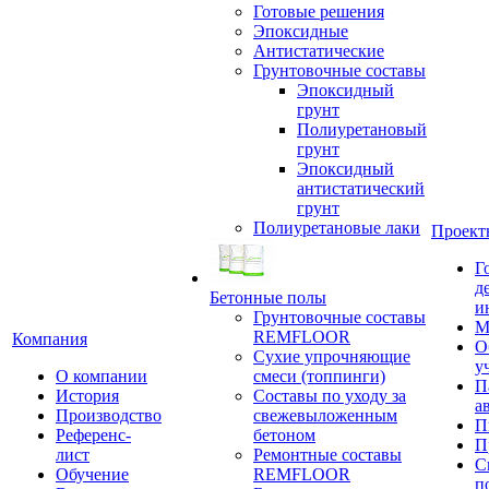
Готовые решения
Эпоксидные
Антистатические
Грунтовочные составы
Эпоксидный
грунт
Полиуретановый
грунт
Эпоксидный
антистатический
грунт
Полиуретановые лаки
Проект
Г
д
Бетонные полы
и
Грунтовочные составы
М
REMFLOOR
Компания
О
Сухие упрочняющие
у
О компании
смеси (топпинги)
П
История
Составы по уходу за
а
Производство
свежевыложенным
П
Референс-
бетоном
П
лист
Ремонтные составы
С
Обучение
REMFLOOR
п