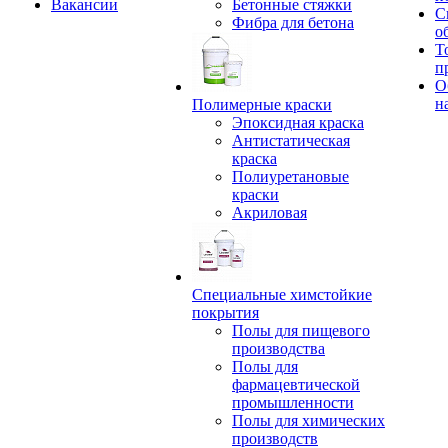
Вакансии
Бетонные стяжки
С
Фибра для бетона
о
Т
п
О
н
Полимерные краски
Эпоксидная краска
Антистатическая
краска
Полиуретановые
краски
Акриловая
Специальные химстойкие
покрытия
Полы для пищевого
производства
Полы для
фармацевтической
промышленности
Полы для химических
производств