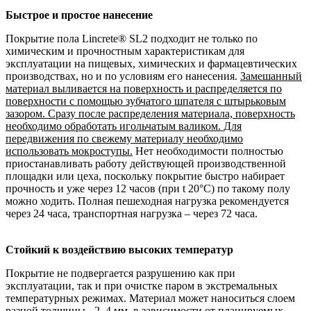
Быстрое и простое нанесение
Покрытие пола Lincrete® SL2 подходит не только по
химическим и прочностным характеристикам для
эксплуатации на пищевых, химических и фармацевтических
производствах, но и по условиям его нанесения.
Замешанный
материал выливается на поверхность и распределяется по
поверхности с помощью зубчатого шпателя с штырьковым
зазором. Сразу после распределения материала, поверхность
необходимо обработать игольчатым валиком. Для
передвижения по свежему материалу необходимо
использовать мокроступы.
Нет необходимости полностью
приостанавливать работу действующей производственной
площадки или цеха, поскольку покрытие быстро набирает
прочность и уже через 12 часов (при t 20°С) по такому полу
можно ходить. Полная пешеходная нагрузка рекомендуется
через 24 часа, транспортная нагрузка – через 72 часа.
Стойкий к воздействию высоких температур
Покрытие не подвергается разрушению как при
эксплуатации, так и при очистке паром в экстремальных
температурных режимах. Материал может наноситься слоем
разной толщины - 2, 4 мм, в зависимости от планируемых