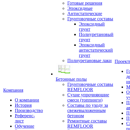
Готовые решения
Эпоксидные
Антистатические
Грунтовочные составы
Эпоксидный
грунт
Полиуретановый
грунт
Эпоксидный
антистатический
грунт
Полиуретановые лаки
Проект
Г
д
Бетонные полы
и
Грунтовочные составы
М
REMFLOOR
Компания
О
Сухие упрочняющие
у
О компании
смеси (топпинги)
П
История
Составы по уходу за
а
Производство
свежевыложенным
П
Референс-
бетоном
П
лист
Ремонтные составы
С
Обучение
REMFLOOR
п