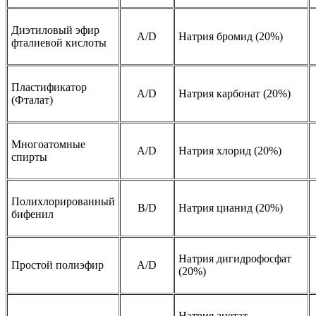
Диэтиловый эфир
A/D
Натрия бромид (20%)
фталиевой кислоты
Пластификатор
A/D
Натрия карбонат (20%)
(Фталат)
Многоатомные
A/D
Натрия хлорид (20%)
спирты
Полихлорированный
B/D
Натрия цианид (20%)
бифенил
Натрия дигидрофосфат
Простой полиэфир
A/D
(20%)
Натрия ацетат