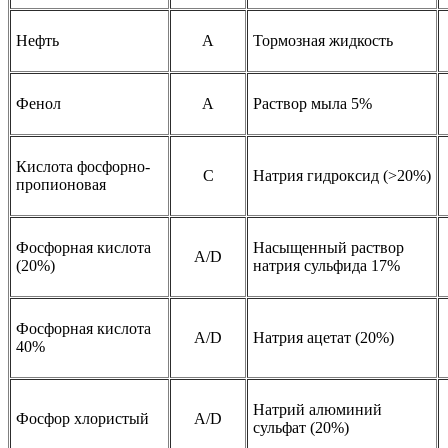
Нефть
A
Тормозная жидкость
Фенол
A
Раствор мыла 5%
Кислота фосфорно-
C
Натрия гидроксид (>20%)
пропионовая
Фосфорная кислота
Насыщенный раствор
A/D
(20%)
натрия сульфида 17%
Фосфорная кислота
A/D
Натрия ацетат (20%)
40%
Натрий алюминий
Фосфор хлористый
A/D
сульфат (20%)