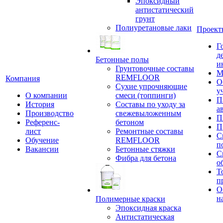
Эпоксидный
антистатический
грунт
Полиуретановые лаки
Проект
Г
д
Бетонные полы
и
Грунтовочные составы
М
REMFLOOR
Компания
О
Сухие упрочняющие
у
О компании
смеси (топпинги)
П
История
Составы по уходу за
а
Производство
свежевыложенным
П
Референс-
бетоном
П
лист
Ремонтные составы
С
Обучение
REMFLOOR
п
Вакансии
Бетонные стяжки
С
Фибра для бетона
о
Т
п
О
н
Полимерные краски
Эпоксидная краска
Антистатическая