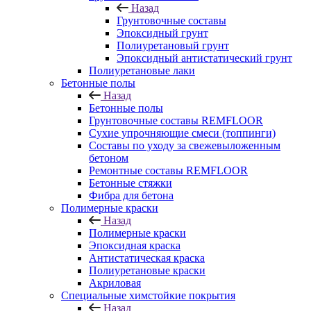
Назад
Грунтовочные составы
Эпоксидный грунт
Полиуретановый грунт
Эпоксидный антистатический грунт
Полиуретановые лаки
Бетонные полы
Назад
Бетонные полы
Грунтовочные составы REMFLOOR
Сухие упрочняющие смеси (топпинги)
Составы по уходу за свежевыложенным
бетоном
Ремонтные составы REMFLOOR
Бетонные стяжки
Фибра для бетона
Полимерные краски
Назад
Полимерные краски
Эпоксидная краска
Антистатическая краска
Полиуретановые краски
Акриловая
Специальные химстойкие покрытия
Назад