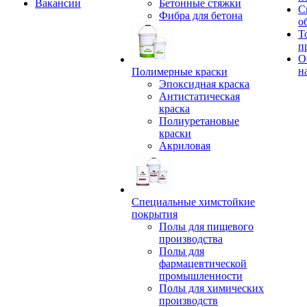
Вакансии
Бетонные стяжки
С
Фибра для бетона
о
Т
п
О
н
Полимерные краски
Эпоксидная краска
Антистатическая
краска
Полиуретановые
краски
Акриловая
Специальные химстойкие
покрытия
Полы для пищевого
производства
Полы для
фармацевтической
промышленности
Полы для химических
производств