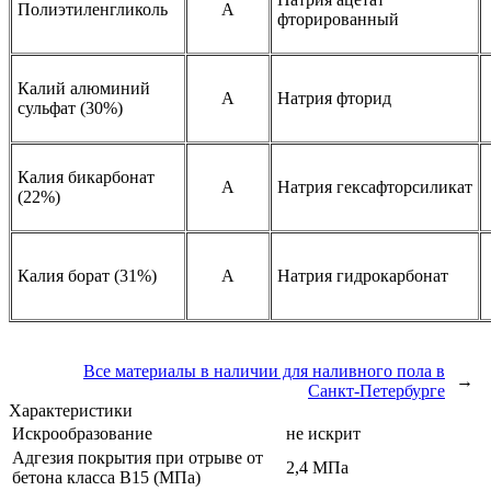
Полиэтиленгликоль
A
фторированный
Калий алюминий
A
Натрия фторид
сульфат (30%)
Калия бикарбонат
A
Натрия гексафторсиликат
(22%)
Калия борат (31%)
A
Натрия гидрокарбонат
Все материалы в наличии для наливного пола в
→
Санкт-Петербурге
Характеристики
Искрообразование
не искрит
Адгезия покрытия при отрыве от
2,4 МПа
бетона класса В15 (МПа)