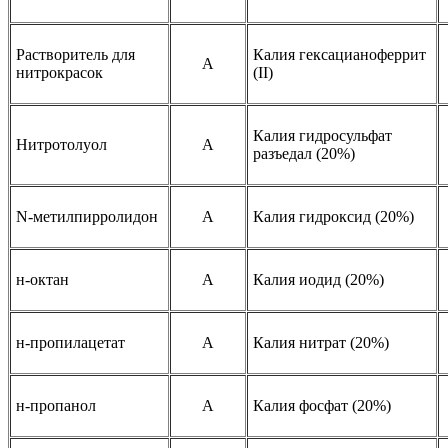
Растворитель для
Калия гексацианоферрит
A
нитрокрасок
(II)
Калия гидросульфат
Нитротолуол
A
разъедал (20%)
N-метилпирролидон
A
Калия гидроксид (20%)
н-октан
A
Калия иодид (20%)
н-пропилацетат
A
Калия нитрат (20%)
н-пропанол
A
Калия фосфат (20%)