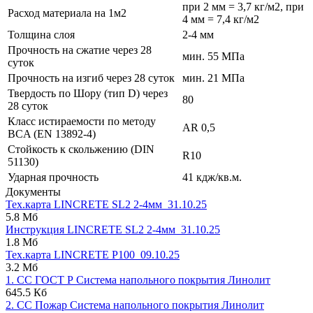
при 2 мм = 3,7 кг/м2, при
Расход материала на 1м2
4 мм = 7,4 кг/м2
Толщина слоя
2-4 мм
Прочность на сжатие через 28
мин. 55 МПа
суток
Прочность на изгиб через 28 суток
мин. 21 МПа
Твердость по Шору (тип D) через
80
28 суток
Класс истираемости по методу
AR 0,5
BCA (EN 13892-4)
Стойкость к скольжению (DIN
R10
51130)
Ударная прочность
41 кдж/кв.м.
Документы
Тех.карта LINCRETE SL2 2-4мм_31.10.25
5.8 Мб
Инструкция LINCRETE SL2 2-4мм_31.10.25
1.8 Мб
Тех.карта LINCRETE P100_09.10.25
3.2 Мб
1. СС ГОСТ Р Система напольного покрытия Линолит
645.5 Кб
2. СС Пожар Система напольного покрытия Линолит