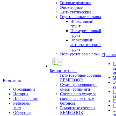
Готовые решения
Эпоксидные
Антистатические
Грунтовочные составы
Эпоксидный
грунт
Полиуретановый
грунт
Эпоксидный
антистатический
грунт
Полиуретановые лаки
Проект
Г
д
Бетонные полы
и
Грунтовочные составы
М
REMFLOOR
Компания
О
Сухие упрочняющие
у
О компании
смеси (топпинги)
П
История
Составы по уходу за
а
Производство
свежевыложенным
П
Референс-
бетоном
П
лист
Ремонтные составы
С
Обучение
REMFLOOR
п