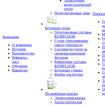
Эпоксидный
антистатический
грунт
Полиуретановые лаки
Проект
Г
д
Бетонные полы
и
Грунтовочные составы
М
REMFLOOR
Компания
О
Сухие упрочняющие
у
О компании
смеси (топпинги)
П
История
Составы по уходу за
а
Производство
свежевыложенным
П
Референс-
бетоном
П
лист
Ремонтные составы
С
Обучение
REMFLOOR
п
Вакансии
Бетонные стяжки
С
Фибра для бетона
о
Т
п
О
н
Полимерные краски
Эпоксидная краска
Антистатическая