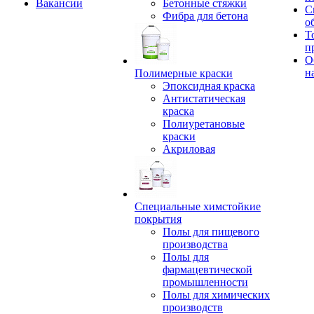
Вакансии
Бетонные стяжки
С
Фибра для бетона
о
Т
п
О
н
Полимерные краски
Эпоксидная краска
Антистатическая
краска
Полиуретановые
краски
Акриловая
Специальные химстойкие
покрытия
Полы для пищевого
производства
Полы для
фармацевтической
промышленности
Полы для химических
производств