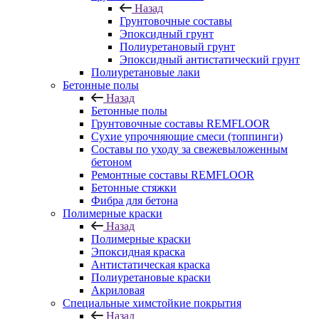
Назад
Грунтовочные составы
Эпоксидный грунт
Полиуретановый грунт
Эпоксидный антистатический грунт
Полиуретановые лаки
Бетонные полы
Назад
Бетонные полы
Грунтовочные составы REMFLOOR
Сухие упрочняющие смеси (топпинги)
Составы по уходу за свежевыложенным
бетоном
Ремонтные составы REMFLOOR
Бетонные стяжки
Фибра для бетона
Полимерные краски
Назад
Полимерные краски
Эпоксидная краска
Антистатическая краска
Полиуретановые краски
Акриловая
Специальные химстойкие покрытия
Назад